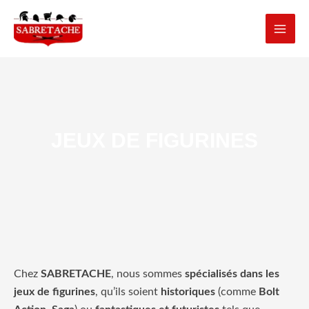
Aller
MAI
au
MEN
contenu
JEUX DE FIGURINES
Chez
SABRETACHE
, nous sommes
spécialisés dans les
jeux de figurines
, qu’ils soient
historiques
(comme
Bolt