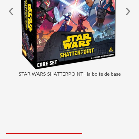
Cont
STAR WARS SHATTERPOINT : la boite de base
A