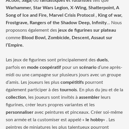
Action, Saga
) ou
fantastiques et futuristes
tels que
Warhammer, Star Wars Legion, X-Wing, Shatterpoint, A
Song of Ice and Fire, Marvel Crisis Protocol , King of war,
Frostgrave, Rangers of the Shadow Deep, Infinity
… Nous
proposons également des
jeux de figurines sur plateau
comme
Blood Bowl, Zombicide, Descent, Assaut sur
l’Empire.
Les jeux de figurines sont principalement des
duels
,
parfois en
mode coopératif
pour un
scénario
d’une après-
midi ou une campagne sur plusieurs jours avec un groupe
d’amis. Les joueurs les plus
compétitifs
pourront
également participer à des
tournois
. En plus du jeu et de la
collection
, les joueurs sont invités à
assembler
leurs
figurines, créer leurs propres variantes et les
personnaliser
avec peintures et pinceaux. Créer soi-même
son armée et la customiser est appelé «
le hobby
« . Les
peintres de miniatures les plus talentueux pourront