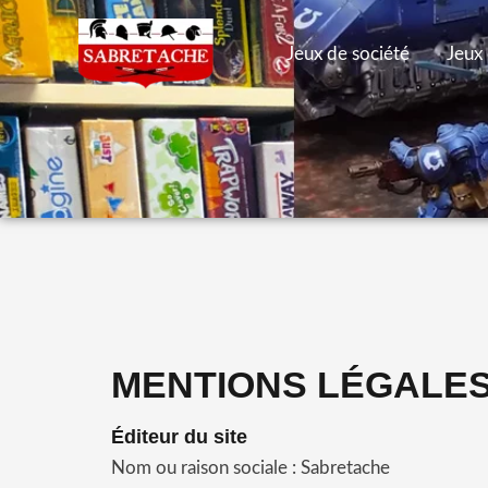
Aller
au
Jeux de société
Jeux 
contenu
MENTIONS LÉGALE
Éditeur du site
Nom ou raison sociale : Sabretache