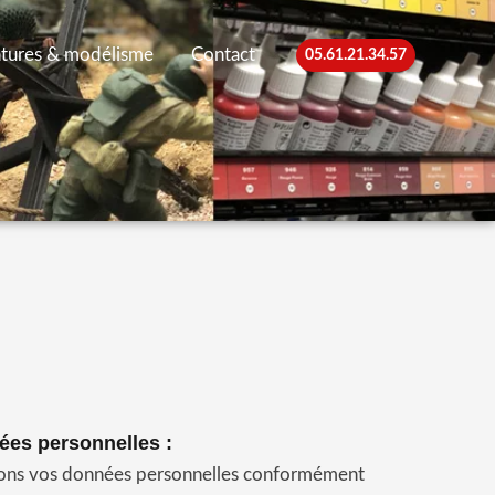
ntures & modélisme
Contact
05.61.21.34.57
ées personnelles :
itons vos données personnelles conformément