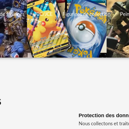
de figurines
JCC/JCE
Figurines de collection
Pei
S
Protection des donn
Nous collectons et tra