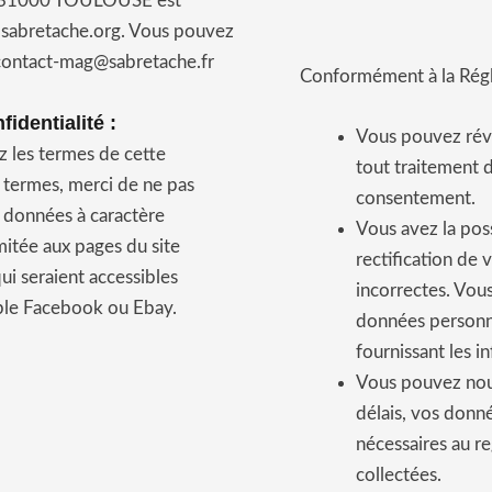
es 31000 TOULOUSE est
 sabretache.org.
Vous pouvez
: contact-mag@sabretache.fr
Conformément à la Régl
identialité :
Vous pouvez rév
ez les termes de cette
tout traitement 
s termes, merci de ne pas
consentement.
e données à caractère
Vous avez la possi
imitée aux pages du site
rectification de 
ui seraient accessibles
incorrectes. Vous
mple Facebook ou Ebay.
données personn
fournissant les i
Vous pouvez nous
délais, vos donn
nécessaires au re
collectées.