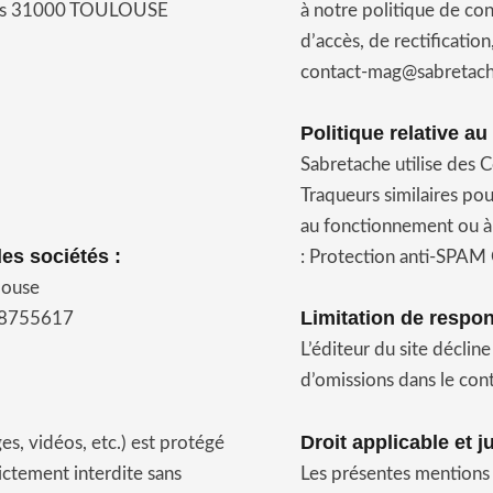
ères 31000 TOULOUSE
à notre politique de con
d’accès, de rectificatio
contact-mag@sabretach
Politique relative au
Sabretache utilise des C
Traqueurs similaires po
au fonctionnement ou à l
es sociétés :
: Protection anti-SPA
louse
Limitation de respon
98755617
L’éditeur du site déclin
d’omissions dans le cont
Droit applicable et 
es, vidéos, etc.) est protégé
rictement interdite sans
Les présentes mentions l